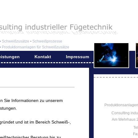
• Schweißzusätze • Schweißprozesse
• Produktionsanlagen für Schweißzusätze
eistungen
Kontakt
Impressum
en Sie Informationen zu unserem
Produktionsanlagen
stungen.
Consulting indu
Am Wehrhaus 2
ündet und ist im Bereich Schweiß-,
Te
Fa
eißtechnischer Beratung bis zu