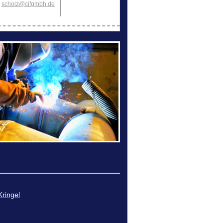
scholz@cifgmbh.de
Kringel