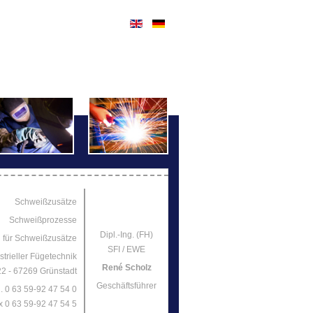
Schweißzusätze
Schweißprozesse
Dipl.-Ing. (FH)
 für Schweißzusätze
SFI / EWE
strieller Fügetechnik
René Scholz
2 - 67269 Grünstadt
Geschäftsführer
l. 0 63 59-92 47 54 0
x 0 63 59-92 47 54 5